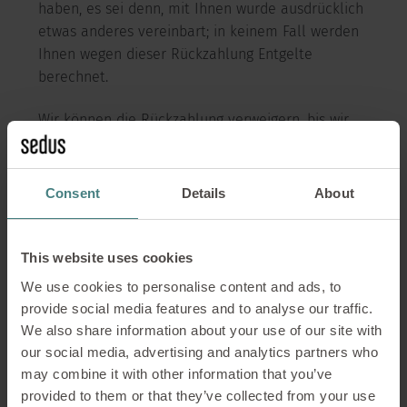
haben, es sei denn, mit Ihnen wurde ausdrücklich
etwas anderes vereinbart; in keinem Fall werden
Ihnen wegen dieser Rückzahlung Entgelte
berechnet.
Wir können die Rückzahlung verweigern, bis wir
die Waren wieder zurückerhalten haben oder bis
Sie den Nachweis erbracht haben, dass Sie die
Waren zurückgesandt haben, je nachdem, welches
Consent
Details
About
der frühere Zeitpunkt ist.
Sie haben die Waren unverzüglich und in jedem
This website uses cookies
Fall spätestens binnen vierzehn Tagen ab dem
We use cookies to personalise content and ads, to
Tag, an dem Sie uns über den Widerruf dieses
provide social media features and to analyse our traffic.
Vertrags unterrichten, an:
We also share information about your use of our site with
our social media, advertising and analytics partners who
Sedus Stoll AG
may combine it with other information that you’ve
provided to them or that they’ve collected from your use