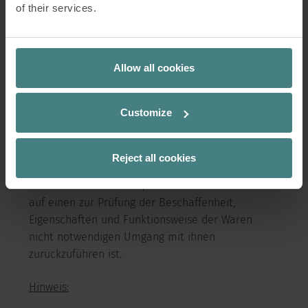
Christof-Stoll-Straße 1,
of their services.
79804 Dogern
Allow all cookies
zurückzusenden oder zu übergeben. Die Frist ist
gewahrt, wenn Sie die Waren vor Ablauf der Frist
von vierzehn Tagen absenden. Sie tragen die
Customize
unmittelbaren Kosten der Rücksendung der
Waren.
Reject all cookies
Sie müssen für einen etwaigen Wertverlust der
Waren nur aufkommen, wenn dieser Wertverlust
auf einen zur Prüfung der Beschaffenheit,
Eigenschaften und Funktionsweise der Waren
nicht notwendigen Umgang mit ihnen
zurückzuführen ist.
Hinweis: