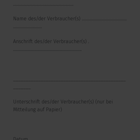
………………………….………………………
Name des/der Verbraucher(s) …………………………………….
………………..……..
Anschrift des/der Verbraucher(s) .
……………………………………….………………..
_____________________________________________
_______
Unterschrift des/der Verbraucher(s) (nur bei
Mitteilung auf Papier)
Datum ……………………………………