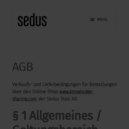
Zur
Zum
Navigation
Inhalt
Menü
springen
springen
KNOWLEDGE
KNOWLEDGE SHARING
SHARING
Mein Konto
Mein
AGB
Konto
Über Sedus
Verkaufs- und Lieferbedingungen für Bestellungen
Über
Kontakt
über den Online-Shop
www.knowledge-
Sedus
sharing.com
der Sedus Stoll AG
§ 1 Allgemeines /
Kontakt